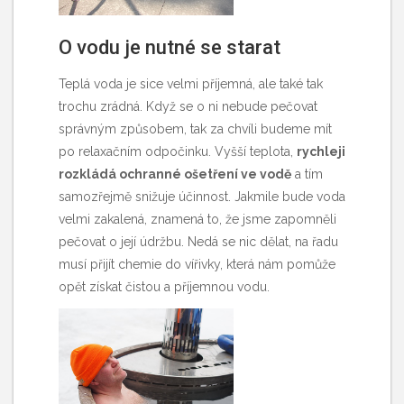
O vodu je nutné se starat
Teplá voda je sice velmi příjemná, ale také tak
trochu zrádná. Když se o ni nebude pečovat
správným způsobem, tak za chvíli budeme mít
po relaxačním odpočinku. Vyšší teplota,
rychleji
rozkládá ochranné ošetření ve vodě
a tím
samozřejmě snižuje účinnost. Jakmile bude voda
velmi zakalená, znamená to, že jsme zapomněli
pečovat o její údržbu. Nedá se nic dělat, na řadu
musí přijít
chemie do vířivky
, která nám pomůže
opět získat čistou a příjemnou vodu.