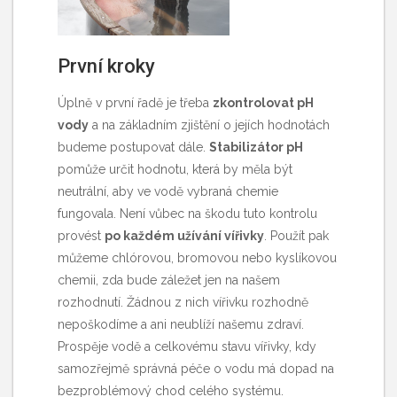
První kroky
Úplně v první řadě je třeba
zkontrolovat pH
vody
a na základním zjištění o jejích hodnotách
budeme postupovat dále.
Stabilizátor pH
pomůže určit hodnotu, která by měla být
neutrální, aby ve vodě vybraná chemie
fungovala. Není vůbec na škodu tuto kontrolu
provést
po každém užívání vířivky
. Použít pak
můžeme chlórovou, bromovou nebo kyslíkovou
chemii, zda bude záležet jen na našem
rozhodnutí. Žádnou z nich vířivku rozhodně
nepoškodíme a ani neublíží našemu zdraví.
Prospěje vodě a celkovému stavu vířivky, kdy
samozřejmě správná péče o vodu má dopad na
bezproblémový chod celého systému.