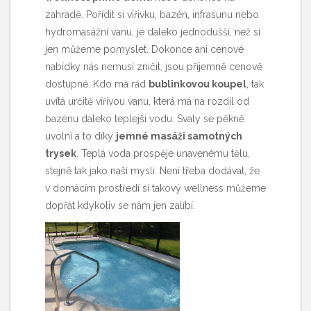
zahradě. Pořídit si vířivku, bazén, infrasunu nebo
hydromasážní vanu, je daleko jednodušší, než si
jen můžeme pomyslet. Dokonce ani cenové
nabídky nás nemusí zničit, jsou příjemně cenově
dostupné. Kdo má rád
bublinkovou koupel
, tak
uvítá určitě vířivou vanu, která má na rozdíl od
bazénu daleko teplejší vodu. Svaly se pěkně
uvolní a to díky
jemné masáži samotných
trysek
. Teplá voda prospěje unavenému tělu,
stejně tak jako naší mysli. Není třeba dodávat, že
v domácím prostředí si takový wellness můžeme
dopřát kdykoliv se nám jen zalíbí.