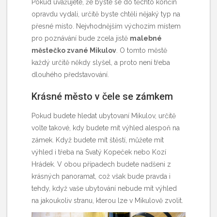
Pokud uvažujete, že byste se do těchto končin
opravdu vydali, určitě byste chtěli nějaký typ na
přesné místo. Nejvhodnějším výchozím místem
pro poznávání bude zcela jistě
malebné
městečko zvané Mikulov
. O tomto městě
každý určitě někdy slyšel, a proto není třeba
dlouhého představování.
Krásné město v čele se zámkem
Pokud budete hledat
ubytovaní Mikulov
, určitě
volte takové, kdy budete mít výhled alespoň na
zámek. Když budete mít štěstí, můžete mít
výhled i třeba na Svatý Kopeček nebo Kozí
Hrádek. V obou případech budete nadšeni z
krásných panoramat, což však bude pravda i
tehdy, když vaše ubytování nebude mít výhled
na jakoukoliv stranu, kterou lze v Mikulově zvolit.