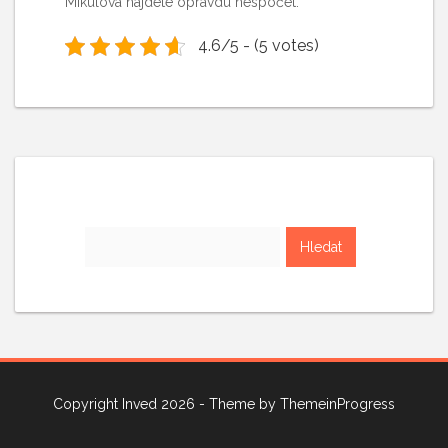
Mikulova najdete opravdu nespočet.
4.6/5 - (5 votes)
Vyhledávání
Copyright Inved 2026 - Theme by
ThemeinProgress