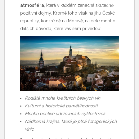
atmosféra
, která v každém zanechá skutečně
pozitivní dojmy. Kromě toho však na jihu České
republiky, konkrétně na Moravě, najdete mnoho
dalších důvodů, které vás sem přivedou:
Rodiště mnoha kvalitních českých vín
Kulturní a historické pamětihodnosti
Mnoho pečlivě udržovacích cyklostezek
Nádherná krajina, která je plná fotogenických
vinic