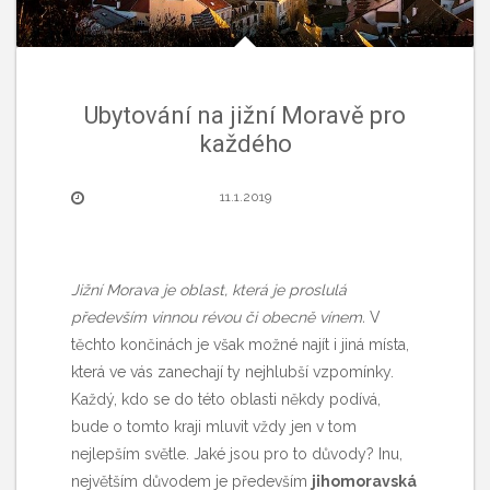
Ubytování na jižní Moravě pro
každého
11.1.2019
Jižní Morava je oblast, která je proslulá
především vinnou révou či obecně vínem.
V
těchto končinách je však možné najít i jiná místa,
která ve vás zanechají ty nejhlubší vzpomínky.
Každý, kdo se do této oblasti někdy podívá,
bude o tomto kraji mluvit vždy jen v tom
nejlepším světle. Jaké jsou pro to důvody? Inu,
největším důvodem je především
jihomoravská