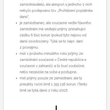
zaměstnavatelů, ale alespoň u jednoho z nich
nebylo podepsáno tzv. „Prohlášení poplatníka
daně“.
je zaměstnanec, ale současně vedle hlavního
zaměstnání má vedlejší příjmy přesahující
částku 6 tisíc korun (pokud tyto nejsou od
daně osvobozeny. Týká se to např. daní
z pronájmu.
měl v průběhu minulého roku příjmy ze
zaměstnání současně v České republice a
současně v zahraničí, a to buď souběžně,
nebo nezávisle na sobě a postupně.
měl příjmy pouze ze zaměstnání, ale ty
přesáhly roční limit 1 355 136 korun. (Tento
limit se týká daně z roku 2017).