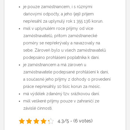
je pouze zaměstnancem, i s různými
daňovými odpočty, a jeho (její) příjem
nepřesáhl za uplynulý rok 1 355 136 korun.
měl v uplynulém roce příjmy od více
zaměstnavatelů, přitom zaměstnanecké
poměry se nepřekrývaly a navazovaly na
sebe. Zároveň bylo u všech zaměstnavatelů
podepsáno prohlášení poplatníka k dani.
je zaměstnancem a má zároveň u
zaměstnavatele podepsané prohlášení k dani,
a současně jeho příjmy z dohody o provedení
práce nepřesáhly 10 tisíc korun za měsíc.
má výdělek zdaněný tzv. srážkovou daní.
měl veškeré příjmy pouze v zahraničí ze
závislé činnosti.
4.3/5 - (6 votes)