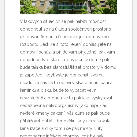
V takových situacích se pak nabízí možnost
dohodnout se na úklidu společných prostor s
úklidovou firmou a financovat ji z domovního
rozpočtu. Jestliže si toto řešení odhlasujete na
domovní schůzi a přijde vám přijatelné, pak vám
odpadnou tyto starosti a bydlení v domě pak
bude takřka bez starostí.Uklízet prostory v domě
je zapotřebí, kdybyste je ponechali svému
osudu, za čas se tu objeví vrstva prachu, bahna,
kamínků a písku, bude to vypadat velmi
nevzhledně a mohou se tu pak také vyskytovat
nebezpečné mikroorganismy, jako například
některé kmeny bakterií. Váš dům se pak bude
přibližovat době středověku, kdy neexistovala
kanalizace a díky tomu se pak městy šířily
nebezpečné infekční choroby, což by pak