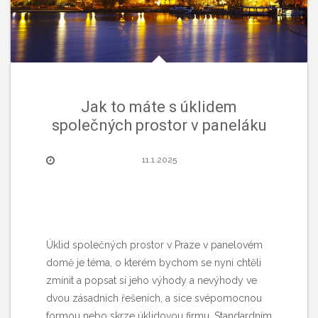
Jak to máte s úklidem
společných prostor v paneláku
11.1.2025
Úklid společných prostor v Praze
v panelovém
domě je téma, o kterém bychom se nyní chtěli
zmínit a popsat si jeho výhody a nevýhody ve
dvou zásadních řešeních, a sice svépomocnou
formou nebo skrze úklidovou firmu. Standardním