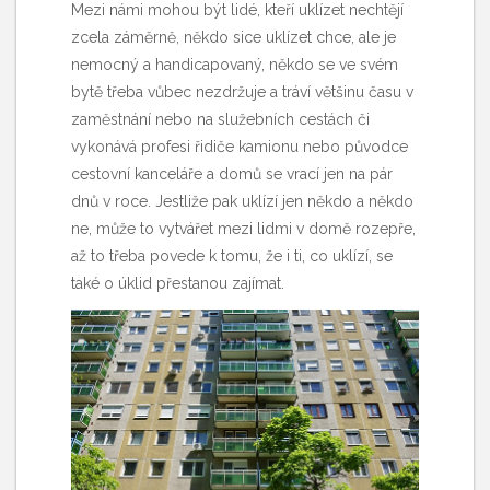
Mezi námi mohou být lidé, kteří uklízet nechtějí
zcela záměrně, někdo sice uklízet chce, ale je
nemocný a handicapovaný, někdo se ve svém
bytě třeba vůbec nezdržuje a tráví většinu času v
zaměstnání nebo na služebních cestách či
vykonává profesi řidiče kamionu nebo původce
cestovní kanceláře a domů se vrací jen na pár
dnů v roce. Jestliže pak uklízí jen někdo a někdo
ne, může to vytvářet mezi lidmi v domě rozepře,
až to třeba povede k tomu, že i ti, co uklízí, se
také o úklid přestanou zajímat.