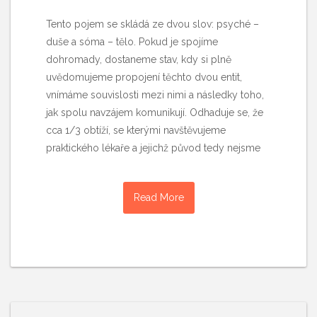
Tento pojem se skládá ze dvou slov: psyché –
duše a sóma – tělo. Pokud je spojíme
dohromady, dostaneme stav, kdy si plně
uvědomujeme propojení těchto dvou entit,
vnímáme souvislosti mezi nimi a následky toho,
jak spolu navzájem komunikují. Odhaduje se, že
cca 1/3 obtíží, se kterými navštěvujeme
praktického lékaře a jejichž původ tedy nejsme
Read More