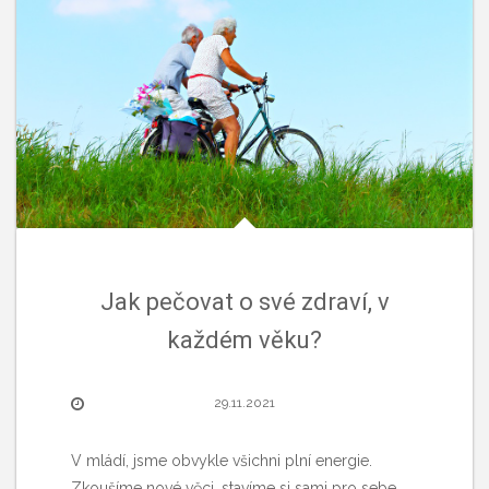
Jak pečovat o své zdraví, v
každém věku?
29.11.2021
V mládí, jsme obvykle všichni plní energie.
Zkoušíme nové věci, stavíme si sami pro sebe