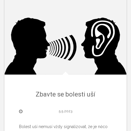
Zbavte se bolesti uší
5.5.2023
Bolest uší nemusí vždy signalizovat, že je něco