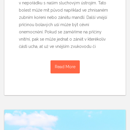
v nepořádku s naším sluchovým ústrojím. Tato
bolest může mít původ například ve zhnisaném
zubním kořeni nebo zánětu mandlí. Další vnější
příčinou bolavých uší může být cévní
onemocnění. Pokud se zaměříme na příčiny
vnitřní, pak se může jednat o zánět v kterékoliv
části ucha, ať už ve vnějším zvukovodu či
Read More