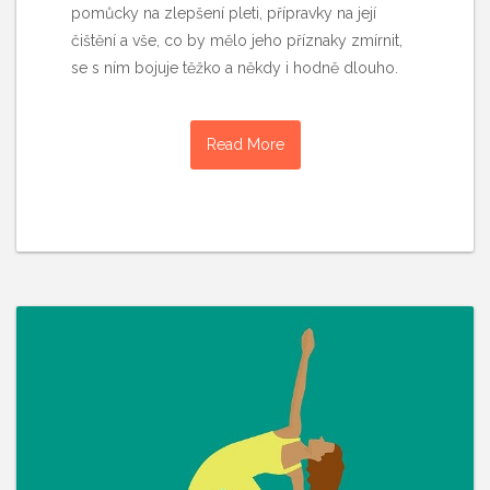
pomůcky na zlepšení pleti, přípravky na její
čištění a vše, co by mělo jeho příznaky zmírnit,
se s ním bojuje těžko a někdy i hodně dlouho.
Read More