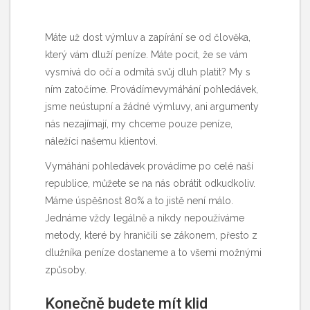
Máte už dost výmluv a zapírání se od člověka,
který vám dluží peníze. Máte pocit, že se vám
vysmívá do očí a odmítá svůj dluh platit? My s
ním zatočíme. Provádímevymáhání pohledávek,
jsme neústupní a žádné výmluvy, ani argumenty
nás nezajímají, my chceme pouze peníze,
náležící našemu klientovi.
Vymáhání pohledávek provádíme po celé naší
republice, můžete se na nás obrátit odkudkoliv.
Máme úspěšnost 80% a to jistě není málo.
Jednáme vždy legálně a nikdy nepoužíváme
metody, které by hraničili se zákonem, přesto z
dlužníka peníze dostaneme a to všemi možnými
způsoby.
Konečně budete mít klid