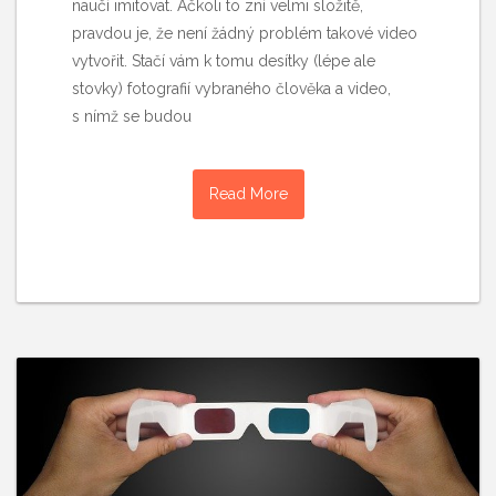
naučí imitovat. Ačkoli to zní velmi složitě,
pravdou je, že není žádný problém takové video
vytvořit. Stačí vám k tomu desítky (lépe ale
stovky) fotografií vybraného člověka a video,
s nímž se budou
Read More