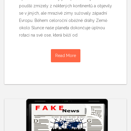
pouště zmizely z některých kontinentů a objevily
se v jiných, ale mrazivé zimy sužovaly západní
Evropu. Během celoroční oběžné dráhy Země
okolo Slunce naše planeta dokončuje úplnou
rotaci na své ose, která běží od
Read More