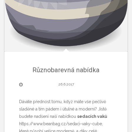
Různobarevná nabídka
26.6.2017
Dáváte přednost tomu, když máte vše pečlivě
sladěné a tím pádem i útulné a moderní? Jistě
budete nadšeni naší nabídkou
sedacích vaků
https://www.beanbag.cz/sedaci-vaky-cube
,
které působí velice moderně, a díky celé