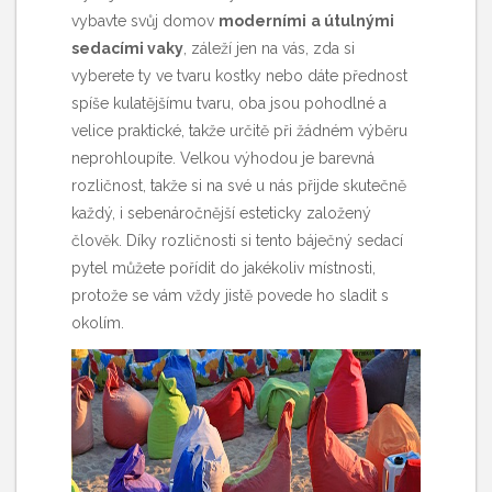
vybavte svůj domov
moderními
a útulnými
sedacími vaky
, záleží jen na vás, zda si
vyberete ty ve tvaru kostky nebo dáte přednost
spíše kulatějšímu tvaru, oba jsou pohodlné a
velice praktické, takže určitě při žádném výběru
neprohloupíte. Velkou výhodou je barevná
rozličnost, takže si na své u nás přijde skutečně
každý, i sebenáročnější esteticky založený
člověk. Díky rozličnosti si tento báječný sedací
pytel můžete pořídit do jakékoliv místnosti,
protože se vám vždy jistě povede ho sladit s
okolím.