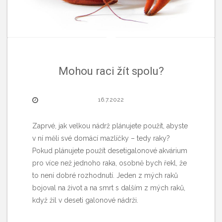
Mohou raci žít spolu?
16.7.2022
Zaprvé, jak velkou nádrž plánujete použít, abyste
v ní měli své domácí mazlíčky – tedy raky?
Pokud plánujete použít desetigalonové akvárium
pro více než jednoho raka, osobně bych řekl, že
to není dobré rozhodnutí. Jeden z mých raků
bojoval na život a na smrt s dalším z mých raků,
když žil v deseti galonové nádrži.