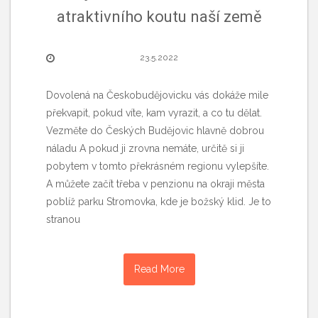
atraktivního koutu naší země
23.5.2022
Dovolená na Českobudějovicku vás dokáže mile
překvapit, pokud víte, kam vyrazit, a co tu dělat.
Vezměte do Českých Budějovic hlavně dobrou
náladu A pokud ji zrovna nemáte, určitě si ji
pobytem v tomto překrásném regionu vylepšíte.
A můžete začít třeba v penzionu na okraji města
poblíž parku Stromovka, kde je božský klid. Je to
stranou
Read More