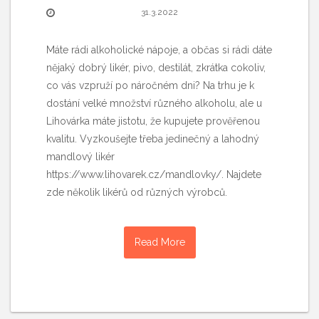
31.3.2022
Máte rádi alkoholické nápoje, a občas si rádi dáte
nějaký dobrý likér, pivo, destilát, zkrátka cokoliv,
co vás vzpruží po náročném dni? Na trhu je k
dostání velké množství různého alkoholu, ale u
Lihovárka máte jistotu, že kupujete prověřenou
kvalitu. Vyzkoušejte třeba jedinečný a lahodný
mandlový likér
https://www.lihovarek.cz/mandlovky/. Najdete
zde několik likérů od různých výrobců.
Read More