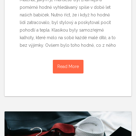
poměrně hodně vyhledávaný spíše v době let
našich babiček. Nutno říct, že i když ho hodně
lidí zatracovalo, byl stylový a poskytoval pocit
pohodlí a tepla. Klasikou byly samozřejmě
kalhoty, které mělo na sobě každé malé dítě, a to
bez výjimky. Ovšem bylo toho hodně, co z něho
Read More