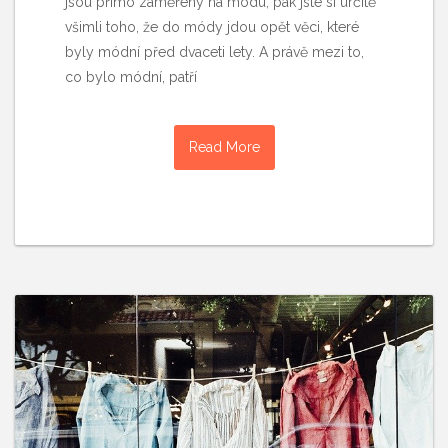
jsou přímo zaměřeny na módu, pak jste si určitě
všimli toho, že do módy jdou opět věci, které
byly módní před dvaceti lety. A právě mezi to,
co bylo módní, patří
Read More