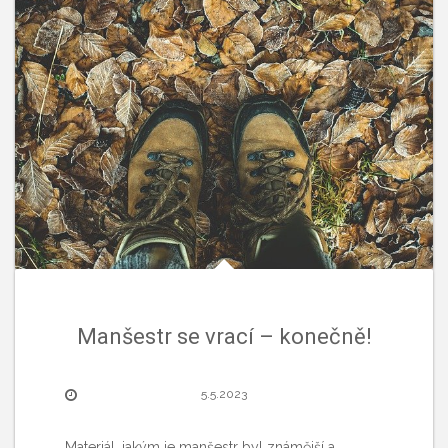
Manšestr se vrací – konečně!
5.5.2023
Materiál, jakým je manšestr byl známější a