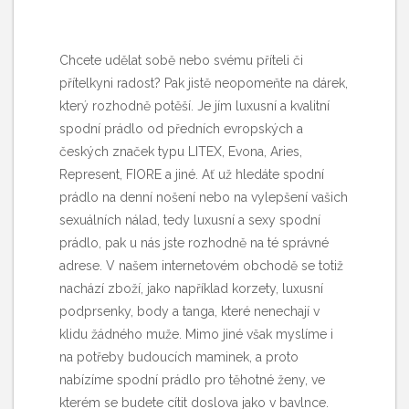
Chcete udělat sobě nebo svému příteli či
přítelkyni radost? Pak jistě neopomeňte na dárek,
který rozhodně potěší. Je jím luxusní a kvalitní
spodní prádlo
od předních evropských a
českých značek typu LITEX, Evona, Aries,
Represent, FIORE a jiné. Ať už hledáte spodní
prádlo na denní nošení nebo na vylepšení vašich
sexuálních nálad, tedy luxusní a sexy spodní
prádlo, pak u nás jste rozhodně na té správné
adrese. V našem internetovém obchodě se totiž
nachází zboží, jako například korzety, luxusní
podprsenky, body a tanga, které nenechají v
klidu žádného muže. Mimo jiné však myslíme i
na potřeby budoucích maminek, a proto
nabízíme spodní prádlo pro těhotné ženy, ve
kterém se budete cítit doslova jako v bavlnce.