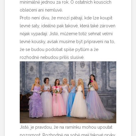
minimálně jednou za rok. O ostatních kouscích
oblečení ani nemluvě.
Proto není divu, že mnozí pátrají, kde lze koupit
levné šaty
, ideálně pak takové, která také zároveň
nějak vypadají. Jistě, můžeme totiž sehnat velmi
levné kousky, avšak musíme být připraveni na to,
že se budou podobat spíše pytlům a že
rozhodně nebudou příliš slušivé.
Jistě, je pravdou, že na ramínku mohou upoutat
pozornost. Rozhodně na sobě mají takové prvky,