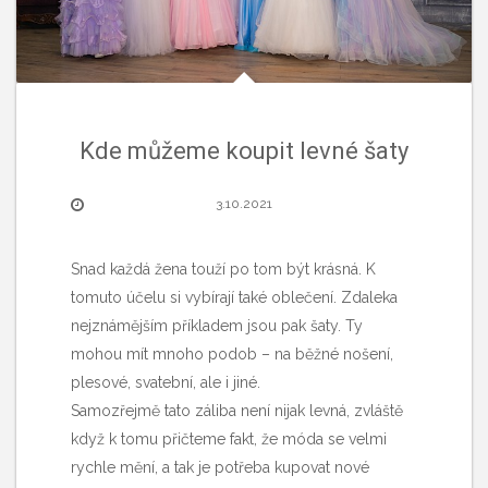
Kde můžeme koupit levné šaty
3.10.2021
Snad každá žena touží po tom být krásná. K
tomuto účelu si vybírají také oblečení. Zdaleka
nejznámějším příkladem jsou pak šaty. Ty
mohou mít mnoho podob – na běžné nošení,
plesové, svatební, ale i jiné.
Samozřejmě tato záliba není nijak levná, zvláště
když k tomu přičteme fakt, že móda se velmi
rychle mění, a tak je potřeba kupovat nové