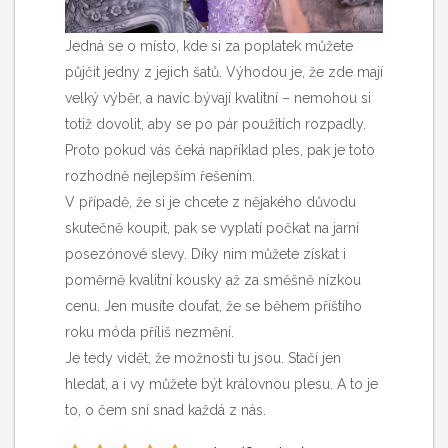
Jedná se o místo, kde si za poplatek můžete
půjčit jedny z jejich šatů. Výhodou je, že zde mají
velký výběr, a navíc bývají kvalitní – nemohou si
totiž dovolit, aby se po pár použitích rozpadly.
Proto pokud vás čeká například ples, pak je toto
rozhodně nejlepším řešením.
V případě, že si je chcete z nějakého důvodu
skutečně koupit, pak se vyplatí počkat na jarní
posezónové slevy. Díky nim můžete získat i
poměrně kvalitní kousky až za směšně nízkou
cenu. Jen musíte doufat, že se během příštího
roku móda příliš nezmění.
Je tedy vidět, že možnosti tu jsou. Stačí jen
hledat, a i vy můžete být královnou plesu. A to je
to, o čem sní snad každá z nás.