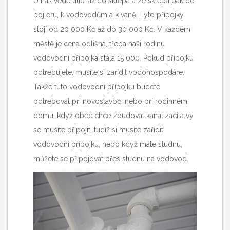
U nás vede ulicí až do sklepa a ze sklepa pak do
bojleru, k vodovodům a k vaně. Tyto přípojky
stojí od 20 000 Kč až do 30 000 Kč. V každém
městě je cena odlišná, třeba naši rodinu
vodovodní přípojka stála 15 000. Pokud přípojku
potřebujete, musíte si zařídit vodohospodáře.
Takže tuto
vodovodní přípojku
budete
potřebovat při novostavbě, nebo při rodinném
domu, když obec chce zbudovat kanalizaci a vy
se musíte připojit, tudíž si musíte zařídit
vodovodní přípojku, nebo když máte studnu,
můžete se připojovat přes studnu na vodovod.