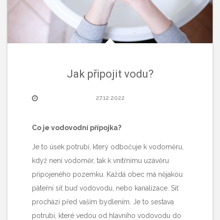
Jak připojit vodu?
27.12.2022
Co je vodovodní přípojka?
Je to úsek potrubí, který odbočuje k vodoměru,
když není vodoměr, tak k vnitřnímu uzávěru
připojeného pozemku. Každá obec má nějakou
páteřní síť buď vodovodu, nebo kanalizace. Síť
prochází před vaším bydlením. Je to sestava
potrubí, které vedou od hlavního vodovodu do