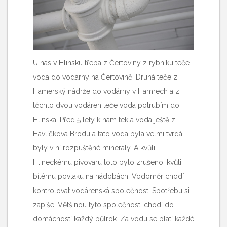
U nás v Hlinsku třeba z Čertoviny z rybníku teče
voda do vodárny na Čertovině. Druhá teče z
Hamerský nádrže do vodárny v Hamrech a z
těchto dvou vodáren teče voda potrubím do
Hlinska. Před 5 lety k nám tekla voda ještě z
Havlíčkova Brodu a tato voda byla velmi tvrdá,
byly v ní rozpuštěné minerály. A kvůli
Hlineckému pivovaru toto bylo zrušeno, kvůli
bílému povlaku na nádobách. Vodoměr chodí
kontrolovat vodárenská společnost. Spotřebu si
zapíše. Většinou tyto společnosti chodí do
domácností každý půlrok. Za vodu se platí každé