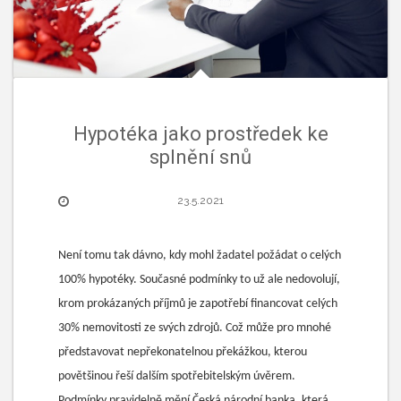
Hypotéka jako prostředek ke
splnění snů
23.5.2021
Není tomu tak dávno, kdy mohl žadatel požádat o celých
100% hypotéky. Současné podmínky to už ale nedovolují,
krom prokázaných příjmů je zapotřebí financovat celých
30% nemovitosti ze svých zdrojů. Což může pro mnohé
představovat nepřekonatelnou překážkou, kterou
povětšinou řeší dalším spotřebitelským úvěrem.
Podmínky pravidelně mění Česká národní banka, která