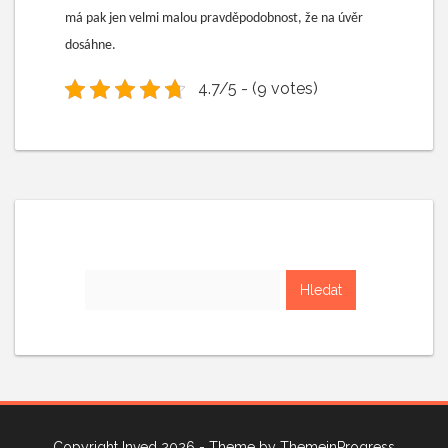
má pak jen velmi malou pravděpodobnost, že na úvěr
dosáhne.
4.7/5 - (9 votes)
Vyhledávání
Copyright Inved 2026 - Theme by
ThemeinProgress