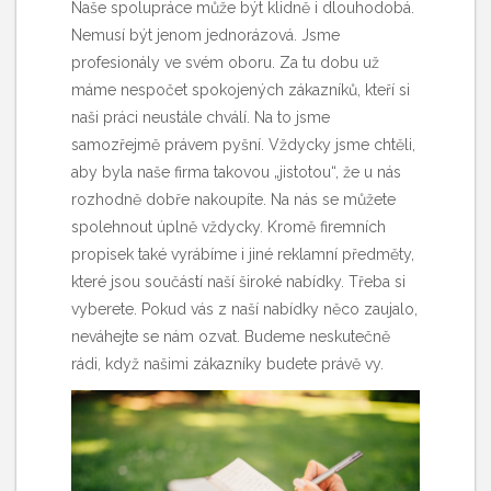
Naše spolupráce může být klidně i dlouhodobá.
Nemusí být jenom jednorázová. Jsme
profesionály ve svém oboru. Za tu dobu už
máme nespočet spokojených zákazníků, kteří si
naši práci neustále chválí. Na to jsme
samozřejmě právem pyšní. Vždycky jsme chtěli,
aby byla naše firma takovou „jistotou“, že u nás
rozhodně dobře nakoupíte. Na nás se můžete
spolehnout úplně vždycky. Kromě firemních
propisek také vyrábíme i jiné reklamní předměty,
které jsou součástí naší široké nabídky. Třeba si
vyberete. Pokud vás z naší nabídky něco zaujalo,
neváhejte se nám ozvat. Budeme neskutečně
rádi, když našimi zákazníky budete právě vy.