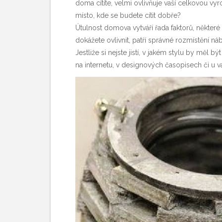
doma cítíte, velmi ovlivňuje vaší celkovou vyr
místo, kde se budete cítit dobře?
Útulnost domova vytváří řada faktorů, některé 
dokážete ovlivnit, patří správné rozmístění n
Jestliže si nejste jistí, v jakém stylu by měl b
na internetu, v designových časopisech či u v